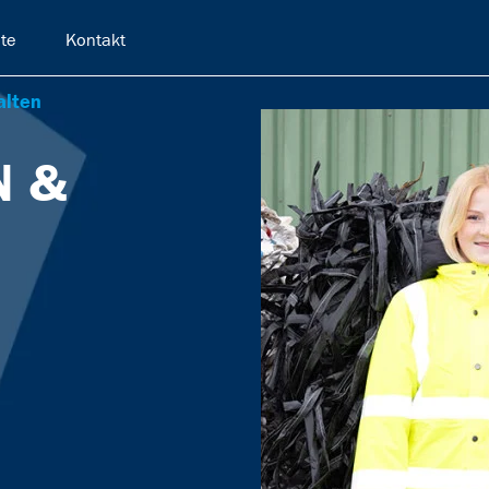
te
Kontakt
alten
N &